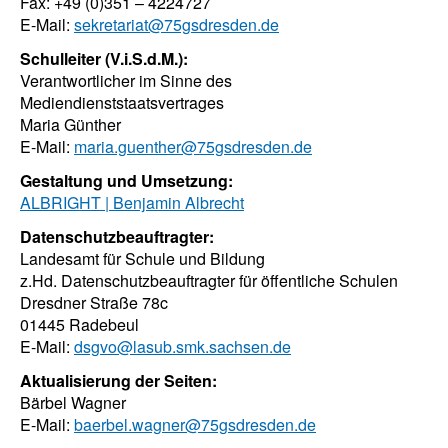
Fax: +49 (0)351 – 4224727
E-Mail:
sekretariat@75gsdresden.de
Schulleiter (V.i.S.d.M.):
Verantwortlicher im Sinne des
Mediendienststaatsvertrages
Maria Günther
E-Mail:
maria.guenther
@75gsdresden.de
Gestaltung und Umsetzung:
ALBRIGHT | Benjamin Albrecht
Datenschutzbeauftragter:
Landesamt für Schule und Bildung
z.Hd. Datenschutzbeauftragter für öffentliche Schulen
Dresdner Straße 78c
01445 Radebeul
E-Mail:
dsgvo@lasub.smk.sachsen.de
Aktualisierung der Seiten:
Bärbel Wagner
E-Mail:
baerbel.wagner@75gsdresden.de