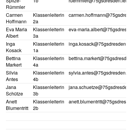
Spitze-
1b
ruemmler@75gsdresden.lerns
Rümmler
Carmen
Klassenleiterin
carmen.hoffmann@75gsdresde
Hoffmann
2a
Eva Maria
Klassenleiterin
eva-maria.albert@75gsdresde
Albert
3a
Inga
Klassenleiterin
inga.kosack@75gsdresden.le
Kosack
1a
Bettina
Klassenleiterin
bettina.markert@75gsdresden
Markert
4a
Silvia
Klassenleiterin
sylvia.antes@75gsdresden.de
Antes
4b
Jana
Klassenleiterin
jana.schuetze@75gsdresden.l
Schütze
3b
Anett
Klassenleiterin
anett.blumentritt@75gsdresde
Blumentritt
2b