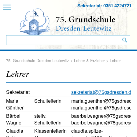
Sekretariat: 0351 4224721
75. Grundschule Dresden-Leutewitz
>
Lehrer & Erzieher
> Lehrer
Lehrer
Sekretariat
sekretariat@75gsdresden.de
Maria
Schulleiterin
maria.guenther@75gsdresden
Günther
maria.guenther@75gsdresden.
Bärbel
stellv.
baerbel.wagner@75gsdresde
Wagner
Schulleiterin
baerbel.wagner@75gsdresden
Claudia
Klassenleiterin
claudia.spitze-