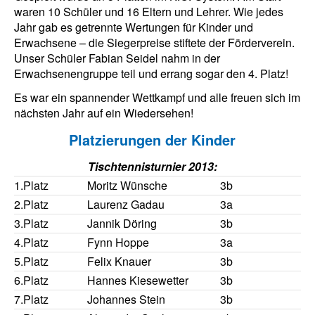
waren 10 Schüler und 16 Eltern und Lehrer. Wie jedes
Jahr gab es getrennte Wertungen für Kinder und
Erwachsene – die Siegerpreise stiftete der Förderverein.
Unser Schüler Fabian Seidel nahm in der
Erwachsenengruppe teil und errang sogar den 4. Platz!
Es war ein spannender Wettkampf und alle freuen sich im
nächsten Jahr auf ein Wiedersehen!
Platzierungen der Kinder
Tischtennisturnier 2013:
1.Platz
Moritz Wünsche
3b
2.Platz
Laurenz Gadau
3a
3.Platz
Jannik Döring
3b
4.Platz
Fynn Hoppe
3a
5.Platz
Felix Knauer
3b
6.Platz
Hannes Kiesewetter
3b
7.Platz
Johannes Stein
3b