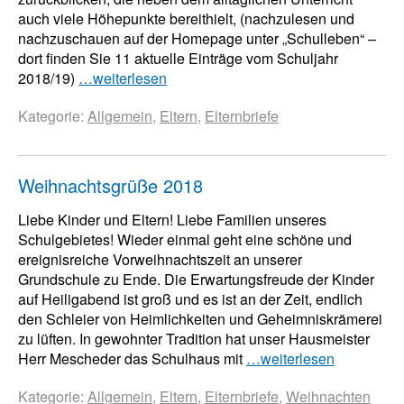
auch viele Höhepunkte bereithielt, (nachzulesen und
nachzuschauen auf der Homepage unter „Schulleben“ –
dort finden Sie 11 aktuelle Einträge vom Schuljahr
2018/19)
…weiterlesen
Kategorie:
Allgemein
,
Eltern
,
Elternbriefe
Weihnachtsgrüße 2018
Liebe Kinder und Eltern! Liebe Familien unseres
Schulgebietes! Wieder einmal geht eine schöne und
ereignisreiche Vorweihnachtszeit an unserer
Grundschule zu Ende. Die Erwartungsfreude der Kinder
auf Heiligabend ist groß und es ist an der Zeit, endlich
den Schleier von Heimlichkeiten und Geheimniskrämerei
zu lüften. In gewohnter Tradition hat unser Hausmeister
Herr Mescheder das Schulhaus mit
…weiterlesen
Kategorie:
Allgemein
,
Eltern
,
Elternbriefe
,
Weihnachten