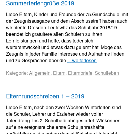
Sommerferiengrüße 2019
Liebe Eltern, Kinder und Freunde der 75.Grundschule, mit
der Zeugnisausgabe und dem Abschlusstreff haben auch
wir hier in Dresden-Leutewitz das Schuljahr 2018/19
beendet.Ich gratuliere allen Schülern zu ihren
Lernleistungen und hoffe, dass jeder sich
weiterentwickelt und etwas dazu gelernt hat. Möge das
Zeugnis in jeder Familie Interesse und Aufnahme finden
und zu Gesprächen über die
…weiterlesen
Kategorie:
Allgemein
,
Eltern
,
Elternbriefe
,
Schulleben
Elternrundschreiben 1 – 2019
Liebe Eltern, nach den zwei Wochen Winterferien sind
die Schüler, Lehrer und Erzieher wieder voller
Tatendrang ins 2. Schulhalbjahr gestartet. Wir können
auf eine ereignisreiche erste Schuljahreshälfte
zurückblicken, die neben dem alltäglichen Unterricht